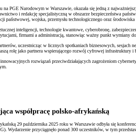
roku na PGE Narodowym w Warszawie, okazała się jedną z najważniejs
nictwo i redakcję specjalistyczną w obszarze bezpieczeństwa państwa
acji państwowej, wojska, przemysłu technologicznego oraz środowiska 
ucznej inteligencji, technologie kwantowe, cyberobronę, zabezpieczeni
tytucjami, firmami a administracją, stanowiąc ważny punkt wymiany doś
tnerów, uczestnicząc w licznych spotkaniach biznesowych, sesjach n
zą rolę jako partnera wspierającego rozwój cyfrowej infrastruktury
a innowacyjnych rozwiązań przeciwdziałających zagrożeniom cyberne
wym.
jąca współpracę polsko-afrykańską
rykańską 29 października 2025 roku w Warszawie odbyła się konferen
ydarzenie przyciągnęło ponad 300 uczestników, w tym przedstawicieli