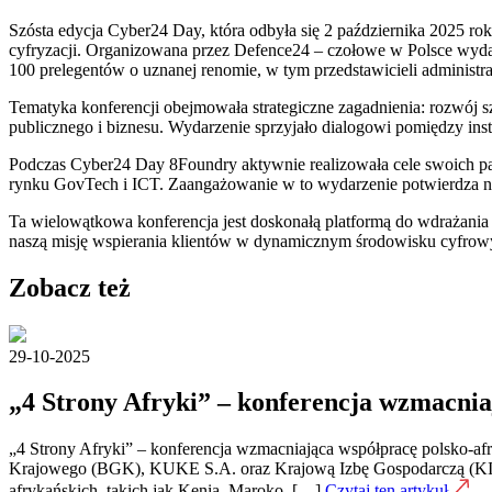
Szósta edycja Cyber24 Day, która odbyła się 2 października 2025 
cyfryzacji. Organizowana przez Defence24 – czołowe w Polsce wydaw
100 prelegentów o uznanej renomie, w tym przedstawicieli administr
Tematyka konferencji obejmowała strategiczne zagadnienia: rozwój szt
publicznego i biznesu. Wydarzenie sprzyjało dialogowi pomiędzy ins
Podczas Cyber24 Day 8Foundry aktywnie realizowała cele swoich par
rynku GovTech i ICT. Zaangażowanie w to wydarzenie potwierdza nas
Ta wielowątkowa konferencja jest doskonałą platformą do wdrażani
naszą misję wspierania klientów w dynamicznym środowisku cyfro
Zobacz też
29-10-2025
„4 Strony Afryki” – konferencja wzmacnia
„4 Strony Afryki” – konferencja wzmacniająca współpracę polsko-af
Krajowego (BGK), KUKE S.A. oraz Krajową Izbę Gospodarczą (KIG). W
afrykańskich, takich jak Kenia, Maroko, […]
Czytaj ten artykuł