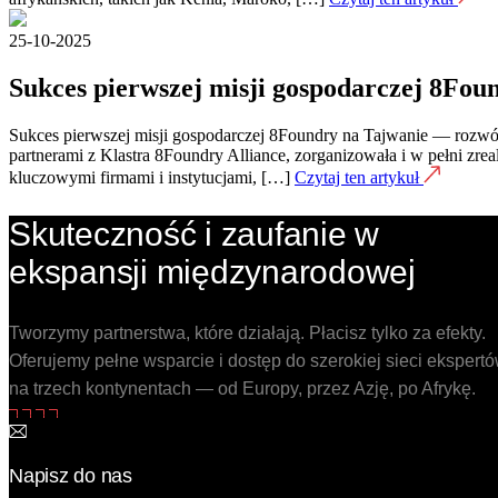
25-10-2025
Sukces pierwszej misji gospodarczej 8Fou
Sukces pierwszej misji gospodarczej 8Foundry na Tajwanie — rozwój 
partnerami z Klastra 8Foundry Alliance, zorganizowała i w pełni zre
kluczowymi firmami i instytucjami, […]
Czytaj ten artykuł
Skuteczność i zaufanie w
ekspansji międzynarodowej
Tworzymy partnerstwa, które działają. Płacisz tylko za efekty.
Oferujemy pełne wsparcie i dostęp do szerokiej sieci ekspert
na trzech kontynentach — od Europy, przez Azję, po Afrykę.
Napisz do nas