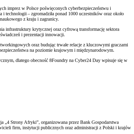
zych imprez w Polsce poświęconych cyberbezpieczeństwu i
 i technologii – zgromadziła ponad 1000 uczestników oraz około
naukowego z kraju i zagranicy.
a infrastruktury krytycznej oraz cyfrową transformację sektora
wiadczeń i prezentacji innowacji.
etworkingowych oraz budując trwałe relacje z kluczowymi graczami
 i bezpieczeństwa na poziomie krajowym i międzynarodowym.
tycznym, dlatego obecność 8Foundry na Cyber24 Day wpisuje się w
cja „4 Strony Afryki”, organizowana przez Bank Gospodarstwa
 firm, instytucji publicznych oraz administracji z Polski i krajów