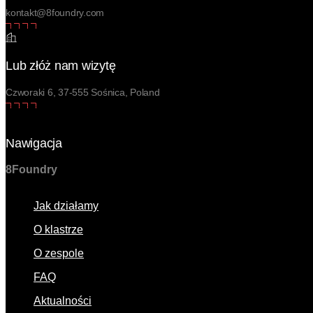
kontakt@8foundry.com
Lub złóż nam wizytę
Czworaki 6, 37-555 Sośnica, Poland
Nawigacja
8
Foundry
Menu
Jak działamy
O klastrze
O zespole
FAQ
Aktualności