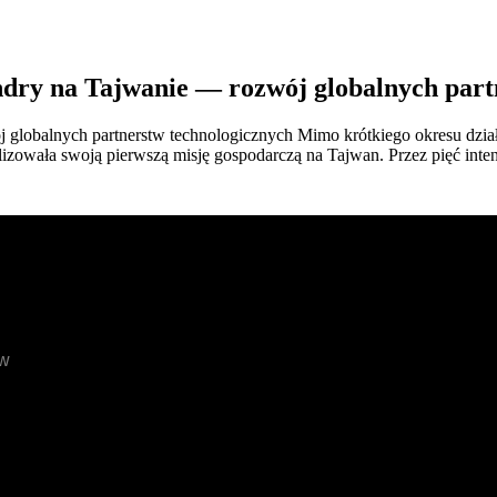
ndry na Tajwanie — rozwój globalnych part
globalnych partnerstw technologicznych Mimo krótkiego okresu działa
alizowała swoją pierwszą misję gospodarczą na Tajwan. Przez pięć int
ów