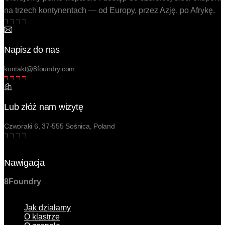
na trzech kontynentach — od Europy, przez Azję, po Afrykę.
Napisz do nas
kontakt@8foundry.com
Lub złóż nam wizytę
Czworaki 6, 37-555 Sośnica, Poland
Nawigacja
8
Foundry
Menu
Jak działamy
O klastrze