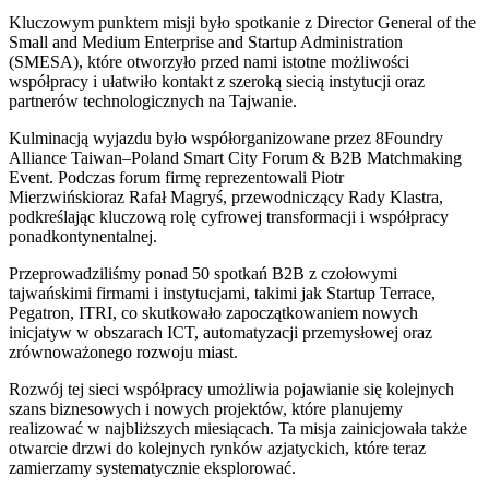
Kluczowym punktem misji było spotkanie z Director General of the
Small and Medium Enterprise and Startup Administration
(SMESA), które otworzyło przed nami istotne możliwości
współpracy i ułatwiło kontakt z szeroką siecią instytucji oraz
partnerów technologicznych na Tajwanie.
Kulminacją wyjazdu było współorganizowane przez 8Foundry
Alliance Taiwan–Poland Smart City Forum & B2B Matchmaking
Event. Podczas forum firmę reprezentowali Piotr
Mierzwińskioraz Rafał Magryś, przewodniczący Rady Klastra,
podkreślając kluczową rolę cyfrowej transformacji i współpracy
ponadkontynentalnej.
Przeprowadziliśmy ponad 50 spotkań B2B z czołowymi
tajwańskimi firmami i instytucjami, takimi jak Startup Terrace,
Pegatron, ITRI, co skutkowało zapoczątkowaniem nowych
inicjatyw w obszarach ICT, automatyzacji przemysłowej oraz
zrównoważonego rozwoju miast.
Rozwój tej sieci współpracy umożliwia pojawianie się kolejnych
szans biznesowych i nowych projektów, które planujemy
realizować w najbliższych miesiącach. Ta misja zainicjowała także
otwarcie drzwi do kolejnych rynków azjatyckich, które teraz
zamierzamy systematycznie eksplorować.