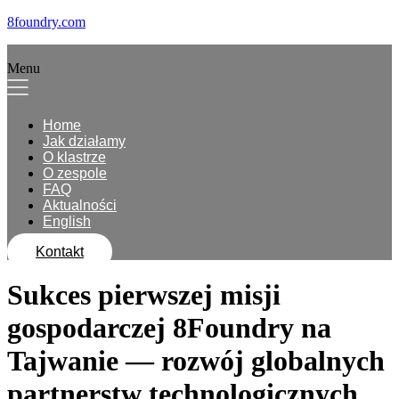
8foundry.com
Menu
Home
Jak działamy
O klastrze
O zespole
FAQ
Aktualności
English
Kontakt
Sukces pierwszej misji
gospodarczej 8Foundry na
Tajwanie — rozwój globalnych
partnerstw technologicznych