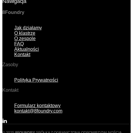
Nawigacja
8
Foundry
Menu
Jak działamy
O klastrze
O zespole
FAQ
Aktualności
Kontakt
Zasoby
Menu
Polityka Prywatności
Kontakt
Menu
Formularz kontaktowy
kontakt@8foundry.com
© 2025
8
FOUNDRY
SPÓŁKA Z OGRANICZONĄ ODPOWIEDZIALNOŚCIĄ