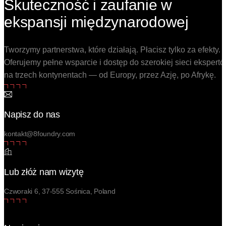
Skuteczność i zaufanie w
ekspansji międzynarodowej
Tworzymy partnerstwa, które działają. Płacisz tylko za efekty.
Oferujemy pełne wsparcie i dostęp do szerokiej sieci ekspert
na trzech kontynentach — od Europy, przez Azję, po Afrykę.
Napisz do nas
kontakt@8foundry.com
Lub złóż nam wizytę
Czworaki 6, 37-555 Sośnica, Poland