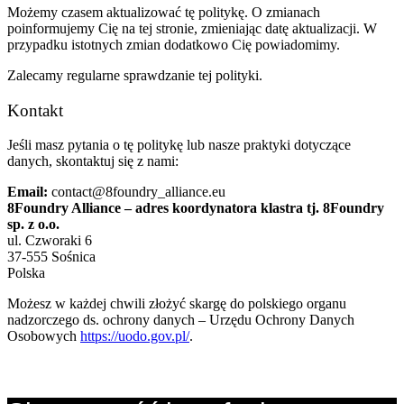
Możemy czasem aktualizować tę politykę. O zmianach
poinformujemy Cię na tej stronie, zmieniając datę aktualizacji. W
przypadku istotnych zmian dodatkowo Cię powiadomimy.
Zalecamy regularne sprawdzanie tej polityki.
Kontakt
Jeśli masz pytania o tę politykę lub nasze praktyki dotyczące
danych, skontaktuj się z nami:
Email:
contact@8foundry_alliance.eu
8Foundry Alliance – adres koordynatora klastra tj. 8Foundry
sp. z o.o.
ul. Czworaki 6
37-555 Sośnica
Polska
Możesz w każdej chwili złożyć skargę do polskiego organu
nadzorczego ds. ochrony danych – Urzędu Ochrony Danych
Osobowych
https://uodo.gov.pl/
.